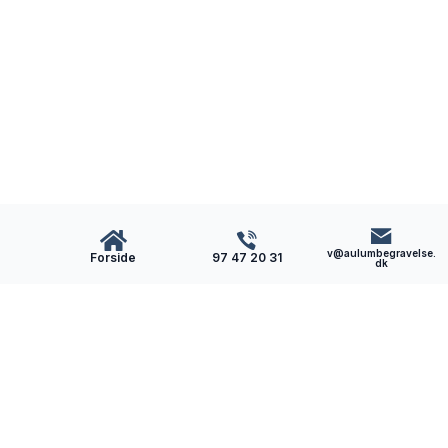
v@aulumbegravelse.
Forside
97 47 20 31
dk
Aulum
Begravelse
Som lokal bedemand i Aulum får du en omsorgsfuld
og nærværende bedemand. Vi hjælper dig med