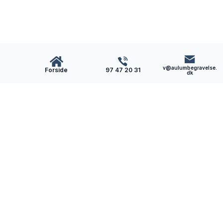
v@aulumbegravelse.
Forside
97 47 20 31
dk
Aulum
Begravelse
Som lokal bedemand i Aulum får du en omsorgsfuld
og nærværende bedemand. Vi hjælper dig med
begravelsen/bisættelsen, når du har mistet.
Telefon: 97 47 20 31
E-mail: v@aulumbegravelse.dk
Kirkegade 5, 7490 Aulum