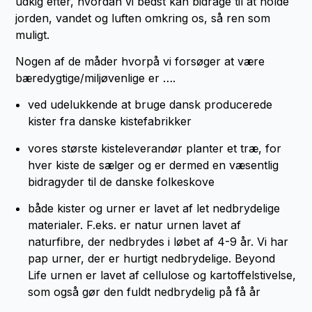
udkig efter, hvordan vi bedst kan bidrage til at holde
jorden, vandet og luften omkring os, så ren som
muligt.
Nogen af de måder hvorpå vi forsøger at være
bæredygtige/miljøvenlige er ….
ved udelukkende at bruge dansk producerede
kister fra danske kistefabrikker
vores største kisteleverandør planter et træ, for
hver kiste de sælger og er dermed en væsentlig
bidragyder til de danske folkeskove
både kister og urner er lavet af let nedbrydelige
materialer. F.eks. er natur urnen lavet af
naturfibre, der nedbrydes i løbet af 4-9 år. Vi har
pap urner, der er hurtigt nedbrydelige. Beyond
Life urnen er lavet af cellulose og kartoffelstivelse,
som også gør den fuldt nedbrydelig på få år