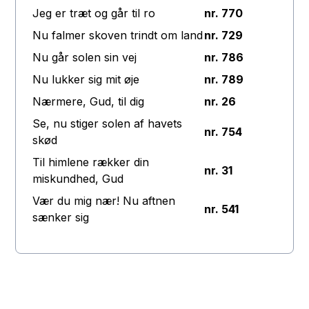
Jeg er træt og går til ro
nr. 770
Nu falmer skoven trindt om land
nr. 729
Nu går solen sin vej
nr. 786
Nu lukker sig mit øje
nr. 789
Nærmere, Gud, til dig
nr. 26
Se, nu stiger solen af havets
nr. 754
skød
Til himlene rækker din
nr. 31
miskundhed, Gud
Vær du mig nær! Nu aftnen
nr. 541
sænker sig