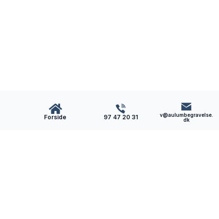
v@aulumbegravelse.
Forside
97 47 20 31
dk
Aulum
Begravelse
Som lokal bedemand i Aulum får du en omsorgsfuld
og nærværende bedemand. Vi hjælper dig med
begravelsen/bisættelsen, når du har mistet.