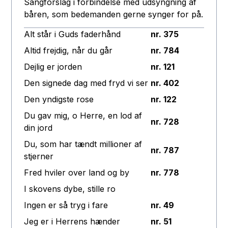
Sangforslag i forbindelse med udsyngning af
båren, som bedemanden gerne synger for på.
Alt står i Guds faderhånd
nr. 375
Altid frejdig, når du går
nr. 784
Dejlig er jorden
nr. 121
Den signede dag med fryd vi ser
nr. 402
Den yndigste rose
nr. 122
Du gav mig, o Herre, en lod af
nr. 728
din jord
Du, som har tændt millioner af
nr. 787
stjerner
Fred hviler over land og by
nr. 778
I skovens dybe, stille ro
Ingen er så tryg i fare
nr. 49
Jeg er i Herrens hænder
nr. 51